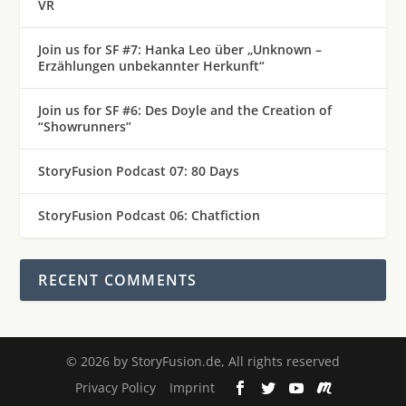
VR
Join us for SF #7: Hanka Leo über „Unknown –
Erzählungen unbekannter Herkunft“
Join us for SF #6: Des Doyle and the Creation of
“Showrunners”
StoryFusion Podcast 07: 80 Days
StoryFusion Podcast 06: Chatfiction
RECENT COMMENTS
©
2026
by StoryFusion.de, All rights reserved
Privacy Policy
Imprint