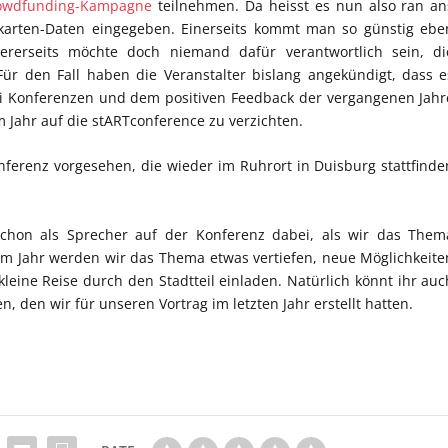
owdfunding-Kampagne
teilnehmen. Da heisst es nun also ran an
tkarten-Daten eingegeben. Einerseits kommt man so günstig ebe
rerseits möchte doch niemand dafür verantwortlich sein, di
Für den Fall haben die Veranstalter bislang angekündigt, dass e
ei Konferenzen und dem positiven Feedback der vergangenen Jahr
em Jahr auf die stARTconference zu verzichten.
nferenz vorgesehen, die wieder im Ruhrort in Duisburg stattfinde
schon als Sprecher auf der Konferenz dabei, als wir das Them
esem Jahr werden wir das Thema etwas vertiefen, neue Möglichkeite
leine Reise durch den Stadtteil einladen. Natürlich könnt ihr auc
, den wir für unseren Vortrag im letzten Jahr erstellt hatten.