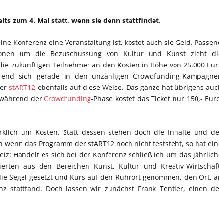
its zum 4. Mal statt, wenn sie denn stattfindet.
ne Konferenz eine Veranstaltung ist, kostet auch sie Geld. Passen
onen um die Bezuschussung von Kultur und Kunst zieht di
 die zukünftigen Teilnehmer an den Kosten in Höhe von 25.000 Eur
 Trend sich gerade in den unzähligen Crowdfunding-Kampagne
der
stART12
ebenfalls auf diese Weise. Das ganze hat übrigens auc
n während der
Crowdfunding
-Phase kostet das Ticket nur 150,- Euro
irklich um Kosten. Statt dessen stehen doch die Inhalte und de
wenn das Programm der stART12 noch nicht feststeht, so hat ein
: Handelt es sich bei der Konferenz schließlich um das jährlich
erten aus den Bereichen Kunst, Kultur und Kreativ-Wirtschaft
ie Segel gesetzt und Kurs auf den Ruhrort genommen, den Ort, a
z stattfand. Doch lassen wir zunächst Frank Tentler, einen de