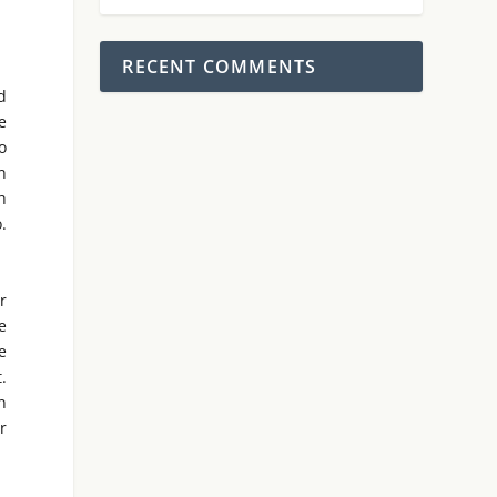
RECENT COMMENTS
d
e
o
n
h
.
r
e
e
.
n
r