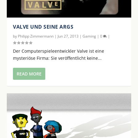
VALVE UND SEINE ARGS
by
Philipp Zimmermann
|
Jun 27, 2013
|
Gaming
|
0
|
Der Computerspieleentwickler Valve ist eine
mysteriöse Firma: Sie veröffentlicht keine...
READ MORE